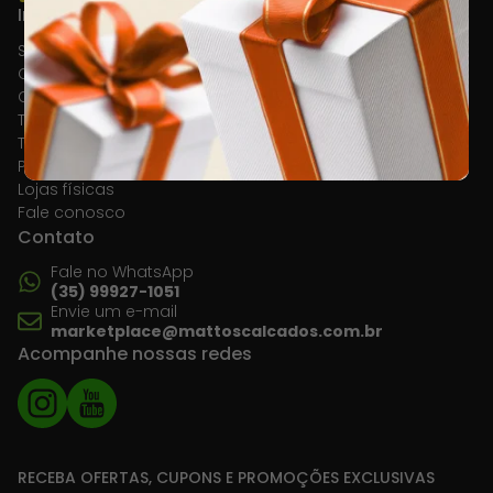
Institucional
Sobre a empresa
Compra Segura
Como comprar
Tempo de garantia
Trocas e devoluções
Política de privacidade
Lojas físicas
Fale conosco
Contato
Fale no WhatsApp
(35) 99927-1051
Envie um e-mail
marketplace@mattoscalcados.com.br
Acompanhe nossas redes
RECEBA OFERTAS, CUPONS E PROMOÇÕES EXCLUSIVAS