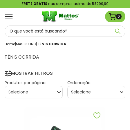
FRETE GRÁTIS
nas compras acima de R$299,90
0
Home
|
MASCULINO
|
TÊNIS CORRIDA
TÊNIS CORRIDA
MOSTRAR FILTROS
Produtos por página:
Ordenação: