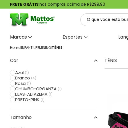
FRETE GRÁTIS
nas compras acima de R$299,90
Marcas
Esportes
Lan
Home
|
INFANTIL
|
FEMININO
|
TÊNIS
Cor
TÊNIS
Azul
(1)
Branco
(4)
Rosa
(1)
CHUMBO-ORGANZA
(1)
LILAS-ALFAZEMA
(1)
PRETO-PINK
(1)
Tamanho