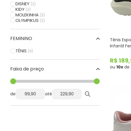
DISNEY
(2)
KIDY
(2)
MOLEKINHA
(3)
OLYMPIKUS
(2)
FEMININO
Tênis Esp
Infantil F
TÊNIS
(9)
R$ 189
ou
10x
de
Faixa de preço
de
até