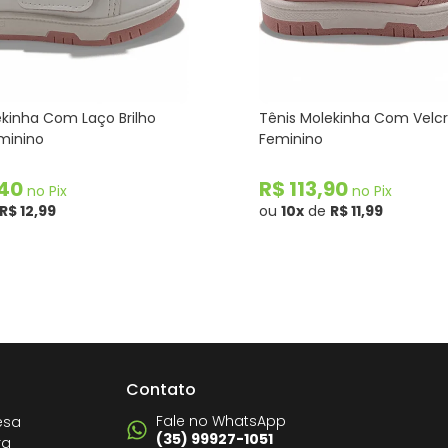
ekinha Com Laço Brilho
Tênis Molekinha Com Velcro
eminino
Feminino
,40
R$ 113,90
no Pix
no Pix
R$ 12,99
ou
10x
de
R$ 11,99
Contato
Fale no WhatsApp
esa
(35) 99927-1051
ra