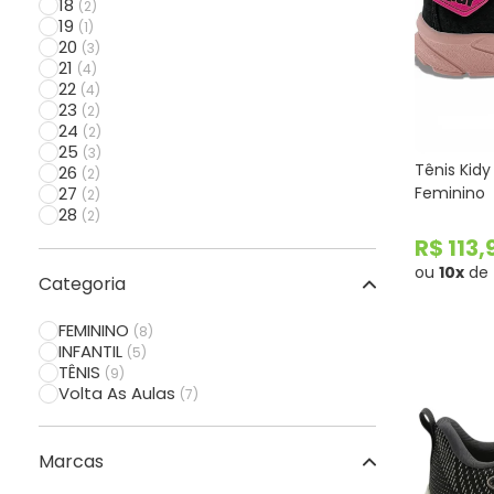
18
(2)
19
(1)
20
(3)
21
(4)
22
(4)
23
(2)
24
(2)
25
(3)
Tênis Kidy 
26
(2)
27
Feminino
(2)
28
(2)
29
(3)
R$ 113
30
(2)
ou
10x
de
31
(4)
Categoria
32
(3)
33
(3)
FEMININO
(8)
34
(1)
INFANTIL
(5)
35
(1)
TÊNIS
(9)
Volta As Aulas
(7)
Marcas