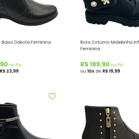
 Baixo Dakota Feminina
Bota Coturno Molekinha Inf
Feminina
,90
R$ 189,90
no Pix
no Pix
R$ 23,99
ou
10x
de
R$ 19,99