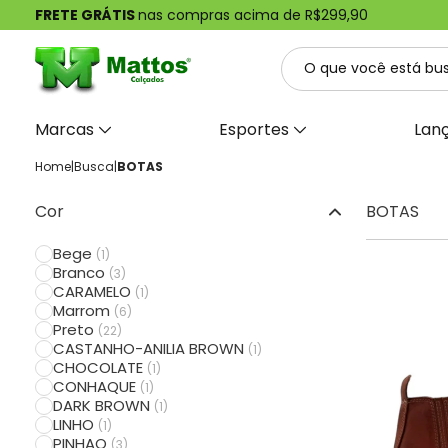
FRETE GRÁTIS
nas compras acima de R$299,90
Marcas
Esportes
Lan
Home
|
Busca
|
BOTAS
Cor
BOTAS
Bege
(1)
Branco
(3)
CARAMELO
(1)
Marrom
(6)
Preto
(22)
CASTANHO-ANILIA BROWN
(1)
CHOCOLATE
(1)
CONHAQUE
(1)
DARK BROWN
(1)
LINHO
(1)
PINHAO
(3)