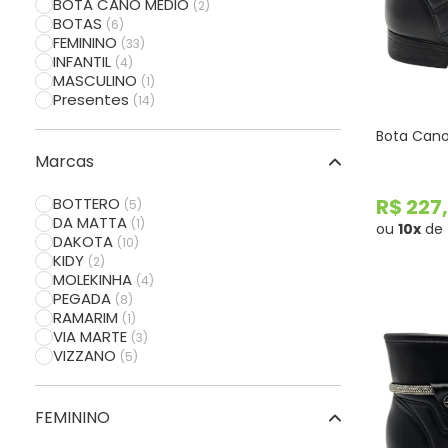
BOTA CANO MÉDIO
(2)
42
(2)
BOTAS
(6)
43
(2)
FEMININO
(33)
INFANTIL
(4)
MASCULINO
(1)
Presentes
(14)
Bota Cano
Marcas
BOTTERO
R$ 227
(5)
DA MATTA
(1)
ou
10x
de
DAKOTA
(10)
KIDY
(2)
MOLEKINHA
(4)
PEGADA
(8)
RAMARIM
(1)
VIA MARTE
(3)
VIZZANO
(5)
FEMININO