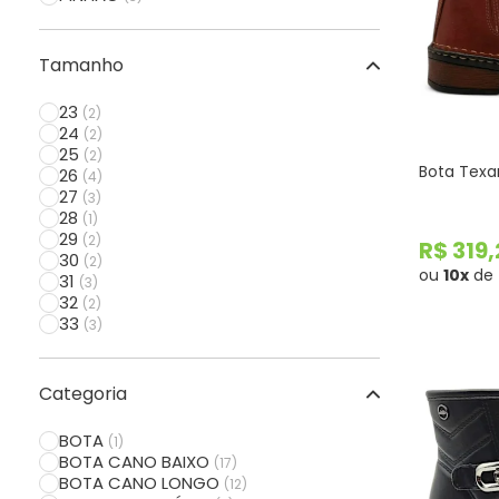
PRATA-ROSA
(1)
RISTRETTO
(1)
TERRACOTA
(1)
Tamanho
TOFFE
(1)
23
(2)
24
(2)
25
(2)
Bota Texa
26
(4)
27
(3)
28
(1)
29
(2)
R$ 319
30
(2)
ou
10x
de
31
(3)
32
(2)
33
(3)
34
(25)
35
(24)
36
(26)
Categoria
37
(29)
38
(27)
BOTA
(1)
39
(22)
BOTA CANO BAIXO
(17)
40
(7)
BOTA CANO LONGO
(12)
41
(2)